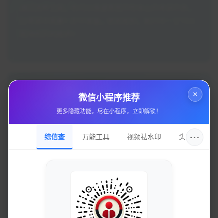
通过这些工具，你可以快速查找到你关心的考研信息，
让考研不再难！趁早准备，提前规划，相信你一定可以
取得优异的成绩！
0
点赞
分享文章
×
微信小程序推荐
更多隐藏功能，尽在小程序，立即解锁！
···
综信查
万能工具
视频祛水印
头像圈
上一篇
2024最新查车辆违章新姿势｜全国车辆实时查询指南
下一篇
三角洲行动：透视自瞄物资全显，免费手游辅助无敌
版！